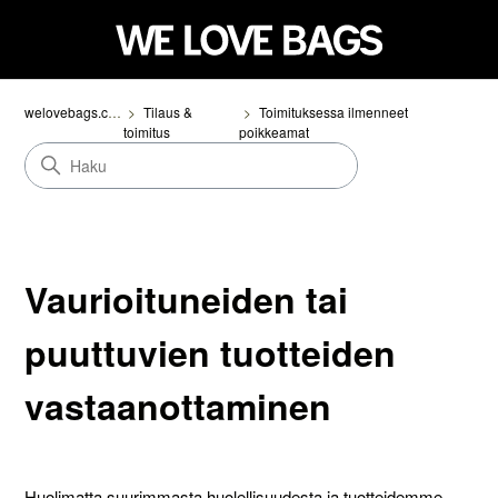
welovebags.com
Tilaus &
Toimituksessa ilmenneet
toimitus
poikkeamat
Vaurioituneiden tai
puuttuvien tuotteiden
vastaanottaminen
Huolimatta suurimmasta huolellisuudesta ja tuotteidemme