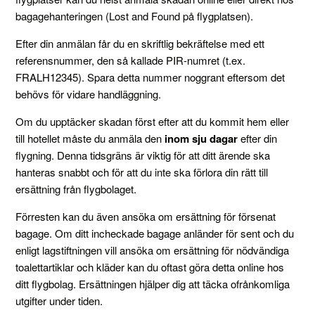
bagagehanteringen (Lost and Found på flygplatsen).
Efter din anmälan får du en skriftlig bekräftelse med ett
referensnummer, den så kallade PIR-numret (t.ex.
FRALH12345). Spara detta nummer noggrant eftersom det
behövs för vidare handläggning.
Om du upptäcker skadan först efter att du kommit hem eller
till hotellet måste du anmäla den
inom sju dagar
efter din
flygning. Denna tidsgräns är viktig för att ditt ärende ska
hanteras snabbt och för att du inte ska förlora din rätt till
ersättning från flygbolaget.
Förresten kan du även ansöka om ersättning för försenat
bagage. Om ditt incheckade bagage anländer för sent och du
enligt lagstiftningen vill ansöka om ersättning för nödvändiga
toalettartiklar och kläder kan du oftast göra detta online hos
ditt flygbolag. Ersättningen hjälper dig att täcka ofrånkomliga
utgifter under tiden.