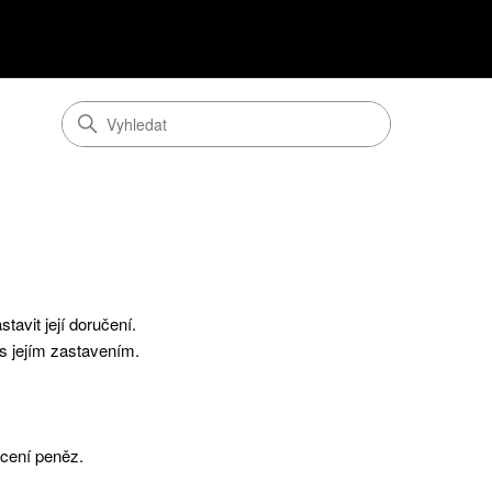
avit její doručení.
s jejím zastavením.
ácení peněz.