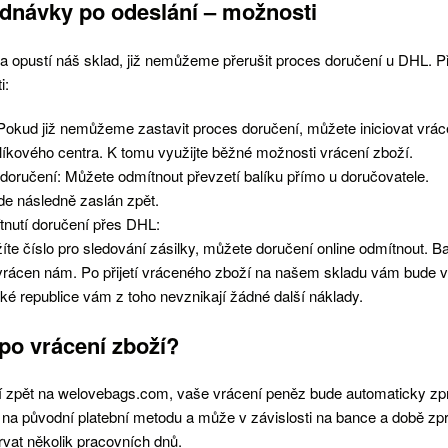
ednávky po odeslání – možnosti
ka opustí náš sklad, již nemůžeme přerušit proces doručení u DHL. 
i:
: Pokud již nemůžeme zastavit proces doručení, můžete iniciovat vráce
íkového centra. K tomu využijte běžné možnosti vrácení zboží.
 doručení: Můžete odmítnout převzetí balíku přímo u doručovatele.
de následně zaslán zpět.
ítnutí doručení přes DHL:
íte číslo pro sledování zásilky, můžete doručení online odmítnout. B
vrácen nám. Po přijetí vráceného zboží na našem skladu vám bude 
é republice vám z toho nevznikají žádné další náklady.
po vrácení zboží?
zí zpět na welovebags.com, vaše vrácení peněz bude automaticky z
 na původní platební metodu a může v závislosti na bance a době zp
trvat několik pracovních dnů.