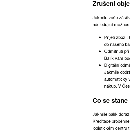
Zrušení obj
Jakmile vaše zásil
následující možnost
Přijetí zboží
do našeho bal
Odmítnutí při
Balík vám bu
Digitální odm
Jakmile obdrž
automaticky 
nákup. V Česk
Co se stane 
Jakmile balík dora
Kreditace proběhne
logistickém centru 