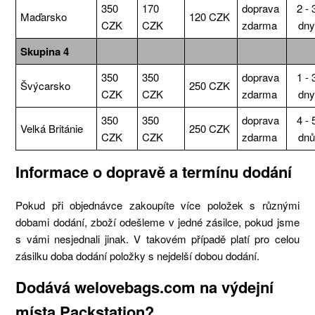
350
170
doprava
2 - 
Maďarsko
120 CZK
CZK
CZK
zdarma
dn
Skupina 4
350
350
doprava
1 - 
Švýcarsko
250 CZK
CZK
CZK
zdarma
dn
350
350
doprava
4 - 
Velká Británie
250 CZK
CZK
CZK
zdarma
dn
Informace o dopravě a termínu dodání
Pokud při objednávce zakoupíte více položek s různými
dobami dodání, zboží odešleme v jedné zásilce, pokud jsme
s vámi nesjednali jinak. V takovém případě platí pro celou
zásilku doba dodání položky s nejdelší dobou dodání.
Dodává welovebags.com na výdejní
místa Packstation?