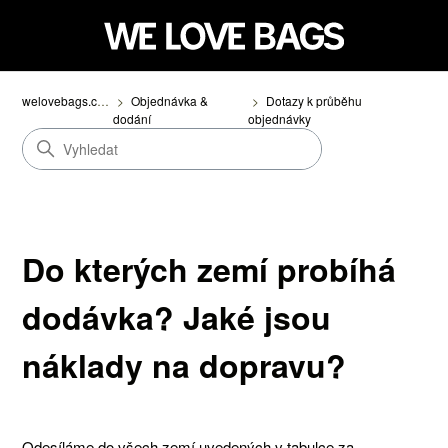
welovebags.com
Objednávka &
Dotazy k průběhu
dodání
objednávky
Do kterých zemí probíhá
dodávka? Jaké jsou
náklady na dopravu?
Odesíláme do všech zemí uvedených v tabulce za