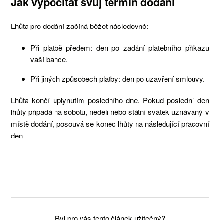
Jak vypočítat svůj termín dodání
Lhůta pro dodání začíná běžet následovně:
Při platbě předem: den po zadání platebního příkazu
vaší bance.
Při jiných způsobech platby: den po uzavření smlouvy.
Lhůta končí uplynutím posledního dne. Pokud poslední den
lhůty připadá na sobotu, neděli nebo státní svátek uznávaný v
místě dodání, posouvá se konec lhůty na následující pracovní
den.
Byl pro vás tento článek užitečný?