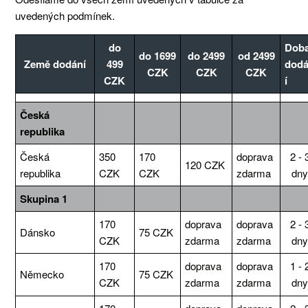
uvedených podmínek.
do
Dob
do 1699
do 2499
od 2499
Země dodání
499
dod
CZK
CZK
CZK
CZK
í
Česká
republika
Česká
350
170
doprava
2 - 
120 CZK
republika
CZK
CZK
zdarma
dn
Skupina 1
170
doprava
doprava
2 - 
Dánsko
75 CZK
CZK
zdarma
zdarma
dn
170
doprava
doprava
1 - 
Německo
75 CZK
CZK
zdarma
zdarma
dn